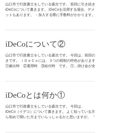
山口市で行政書士をしている森次です。 前回に引き続き
iDeCoについて書きます。 iDeCoを活用する場合、デメリ
ットもあります。 ・加入する際に手数料がかかります。 ⇒
国民年金基金連合会に約3,000円 ・口座管理手数料 ⇒年額
約2,000円～ 金融機関により異なります。...
iDeCoについて②
山口市で行政書士をしている森次です。 今回は、前回の続
きです。 ｉＤｅＣｏには、３つの税制の特色があります。
①拠出時 ②運用時 ③給付時 です。 ①…掛け金が全額
所得控除の対象となります。 ⇒所得税や翌年度の住民税の
負担が減ります。 ②…運用している間の預金の利息や利益
等...
iDeCoとは何か①
山口市で行政書士をしている森次です。 今回は、
iDeCo（イデコ）について書きます。 よく知っている方か
ら初めて聞いた方までいらっしゃるかと思いますが、 「ｉ
ＤｅＣｏ（イデコ）」とは、個人型確定拠出年金の愛称で
す。 英語表記の individual-type Defined...