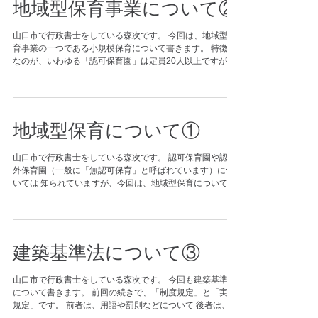
地域型保育事業について②
山口市で行政書士をしている森次です。 今回は、地域型保
育事業の一つである小規模保育について書きます。 特徴的
なのが、いわゆる「認可保育園」は定員20人以上ですが、
小規模保育は6人～19人 と名称通り少人数です。 また、満
３歳未満の乳幼児を対象としております。...
地域型保育について①
山口市で行政書士をしている森次です。 認可保育園や認可
外保育園（一般に「無認可保育」と呼ばれています）につ
いては 知られていますが、今回は、地域型保育について書
きます。 地域型保育とは、『子ども・子育て支援新制度』
のもとにできた新しい制度です。 参考：...
建築基準法について③
山口市で行政書士をしている森次です。 今回も建築基準法
について書きます。 前回の続きで、「制度規定」と「実体
規定」です。 前者は、用語や罰則などについて 後者は、具