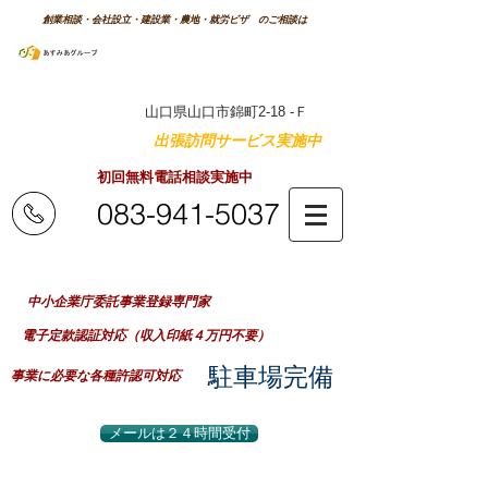
創業相談・会社設立・建設業・農地・就労ビザ のご相談は
森次行政書士
事務所
特許庁商標登録番号 第5337959号
山口県山口市錦町2-18 -Ｆ
山口県内のご自宅へ
出張訪問サービス実施中
！
初回無料電話相談実施中
083-941-5037
業務時間：平日 8：30～20：00
（事前予約で早朝夜間及び土日祝日対応可）
​中小企業庁委託事業登録専門家
電子定款認証対応（収入印紙４万円不要）
​駐車場完備
事業に必要な各種許認可対応
メールは２４時間受付