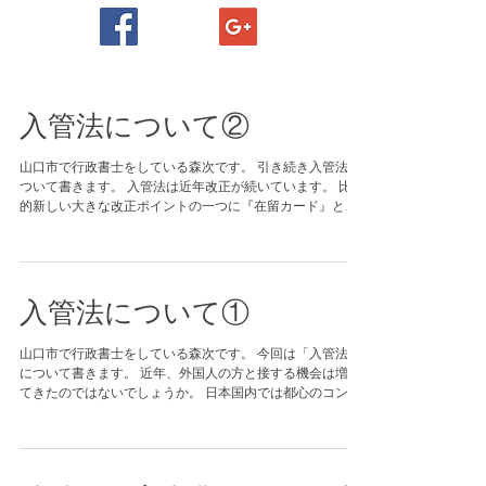
入管法について②
山口市で行政書士をしている森次です。 引き続き入管法に
ついて書きます。 入管法は近年改正が続いています。 比較
的新しい大きな改正ポイントの一つに『在留カード』とい
う制度があります。 この制度は、2012年7月9日から中長
期在留者を対象として実施されています。...
入管法について①
山口市で行政書士をしている森次です。 今回は「入管法」
について書きます。 近年、外国人の方と接する機会は増え
てきたのではないでしょうか。 日本国内では都心のコンビ
ニに行くと多くの外国人が働かれていますし、 観光や医療
ツーリズム等で来られる方も沢山いらっしゃいます。...