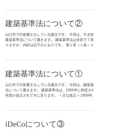
体的な基準について記載されています。 「実体規定」はさ
らに「単体規定」と「集団規定」に区分できます。...
建築基準法について②
山口市で行政書士をしている森次です。 今回は、引き続き
建築基準法について書きます。 建築基準法は全部で７章あ
りますが、内訳は以下のとおりです。 第１章（１条～１８
条の３）総則 目的、用語の定義、除外される建物、確認申
請の基本事項...
建築基準法について①
山口市で行政書士をしている森次です。 今回は、建築基準
法について書きます。 建築基準法は、1950年に制定され、
何度か改正されて今に至ります。 ＜主な改正＞ 1959年
⇒防火規程など 1971年 ⇒木造の壁量規定の強化など
1981年 ⇒新耐震設計基準など...
iDeCoについて③