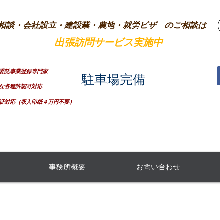
相談・会社設立・建設業・農地・就労ビザ のご相談は
内のご自宅へ
出張訪問サービス実施中
！
庁委託事業登録専門家
​駐車場完備
な各種許認可対応
もり つぐ
証対応（収入印紙４万円不要）
森次
山口県山口
事務所概要
お問い合わせ