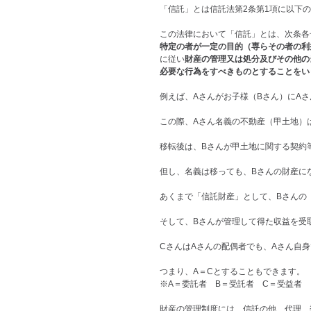
「信託」とは信託法第2条第1項に以下
この法律において「信託」とは、次条各
特定の者が一定の目的（専らその者の利
に従い
財産の管理又は処分及びその他の
必要な行為をすべきものとすることをい
例えば、Aさんがお子様（Bさん）にA
この際、Aさん名義の不動産（甲土地）
移転後は、Bさんが甲土地に関する契約
但し、名義は移っても、Bさんの財産に
あくまで「信託財産」として、Bさんの
そして、Bさんが管理して得た収益を受
CさんはAさんの配偶者でも、Aさん自
つまり、A＝Cとすることもできます。
※A＝委託者　B＝受託者　C＝受益者
財産の管理制度には、信託の他、代理、