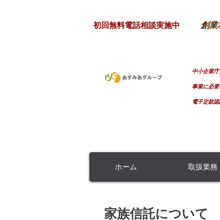
創業
初回無料電話相談実施中
山口県
士業連携グループ
​中小企業
事業に必要
電子定款認
特許庁商標登録番号 第5337959号
ホーム
取扱業務
家族信託について