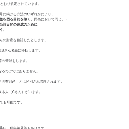
のとおり規定されています。
号に掲げる方法のいずれかにより、
益を図る目的を除く
。同条において同じ。）
当該目的の達成のために
う
。
さんの財産を信託したとします。
はBさん名義に移転します。
等の管理をします。
なるわけではありません。
「固有財産」とは区別され管理されます。
取る人（Cさん）がいます。
身でも可能です。
委任、成年後見等もあります。