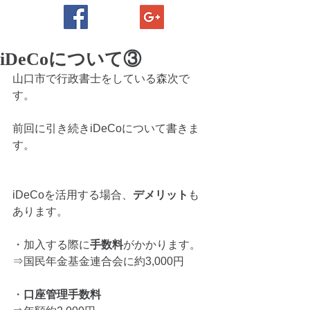
iDeCoについて③
山口市で行政書士をしている森次で
す。
前回に引き続きiDeCoについて書きま
す。
iDeCoを活用する場合、
デメリット
も
あります。
・加入する際に
手数料
がかかります。
⇒国民年金基金連合会に約3,000円
・
口座管理手数料