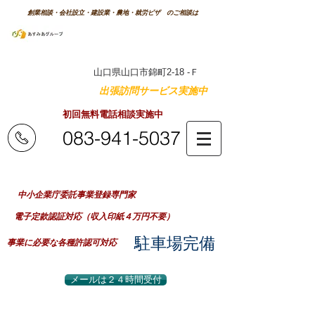
創業相談・会社設立・建設業・農地・就労ビザ のご相談は
森次行政書士
事務所
特許庁商標登録番号 第5337959号
山口県山口市錦町2-18 -Ｆ
山口県内のご自宅へ
出張訪問サービス実施中
！
初回無料電話相談実施中
083-941-5037
業務時間：平日 8：30～20：00
（事前予約で早朝夜間及び土日祝日対応可）
​中小企業庁委託事業登録専門家
電子定款認証対応（収入印紙４万円不要）
​駐車場完備
事業に必要な各種許認可対応
メールは２４時間受付