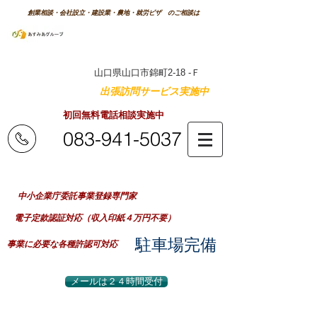
創業相談・会社設立・建設業・農地・就労ビザ のご相談は
森次行政書士
事務所
特許庁商標登録番号 第5337959号
山口県山口市錦町2-18 -Ｆ
山口県内のご自宅へ
出張訪問サービス実施中
！
初回無料電話相談実施中
083-941-5037
業務時間：平日 8：30～20：00
（事前予約で早朝夜間及び土日祝日対応可）
​中小企業庁委託事業登録専門家
電子定款認証対応（収入印紙４万円不要）
​駐車場完備
事業に必要な各種許認可対応
メールは２４時間受付