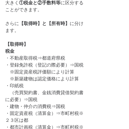
大きく
①税金と②手数料等
に区分する
ことができます。
さらに
【取得時】と【所有時】
に分け
ます。
【取得時】
税金
・不動産取得税⇒都道府県税
・登録免許税（登記の際必要）⇒国税
　※固定資産税評価額により計算
　※新築建物は認定価格により計算
・印紙税
　（売買契約書、金銭消費貸借契約書
に必要）⇒国税
・建物・仲介の消費税⇒国税
・固定資産税（清算金）⇒市町村税※
２３区は都
・都市計画税（清算金）⇒市町村税※