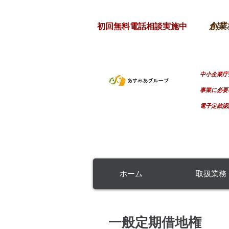
創業
初回無料電話相談実施中
山口県
士業連携グループ
​中小企業
事業に必要
電子定款認
特許庁商標登録番号 第5337959号
ホーム
取扱業務
一般定期借地権