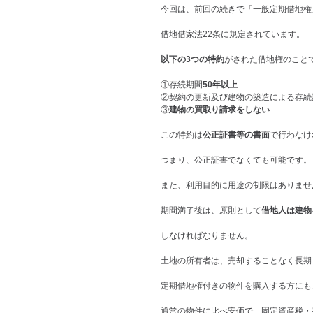
今回は、前回の続きで「一般定期借地権
借地借家法22条に規定されています。
以下の3つの特約
がされた借地権のこと
①存続期間
50年以上
②契約の更新及び建物の築造による存続
③
建物の買取り請求をしない
この特約は
公正証書等の書面
で行わなけ
つまり、公正証書でなくても可能です。
また、利用目的に用途の制限はありませ
期間満了後は、原則として
借地人は建物
しなければなりません。
土地の所有者は、売却することなく長期
定期借地権付きの物件を購入する方にも
通常の物件に比べ安価で、固定資産税・