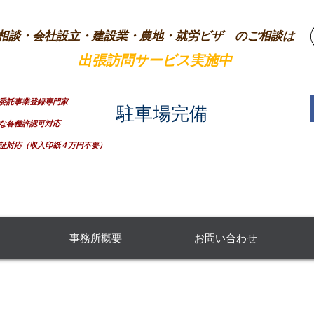
相談・会社設立・建設業・農地・就労ビザ のご相談は
内のご自宅へ
出張訪問サービス実施中
！
庁委託事業登録専門家
​駐車場完備
な各種許認可対応
もり つぐ
証対応（収入印紙４万円不要）
森次
山口県山口
事務所概要
お問い合わせ