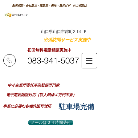
創業相談・会社設立・建設業・農地・就労ビザ のご相談は
森次行政書士
事務所
特許庁商標登録番号 第5337959号
山口県山口市錦町2-18 -Ｆ
山口県内のご自宅へ
出張訪問サービス実施中
！
初回無料電話相談実施中
083-941-5037
業務時間：平日 8：30～20：00
（事前予約で早朝夜間及び土日祝日対応可）
​中小企業庁委託事業登録専門家
電子定款認証対応（収入印紙４万円不要）
​駐車場完備
事業に必要な各種許認可対応
メールは２４時間受付